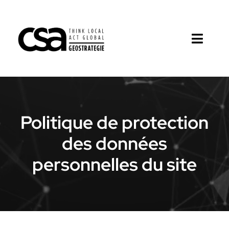
Passer
au
contenu
Toggl
Naviga
Notre méthodologie
Nos solutions business
Politique de protection
Nos secteurs
des données
personnelles du site
L’équipe
News